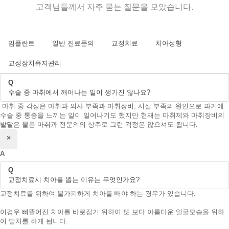
고객님들께서 자주 묻는 질문을 모았습니다.
자
열
주
임플란트
일반 진료문의
교정치료
치아성형
하
린
시
분
교정장치유지관리
는
류
질
치
문
Q
아
분
성
수술 중 마취에서 깨어나는 일이 생기진 않나요?
류
형
목
마취 중 각성은 마취과 의사 부족과 마취장비, 시설 부족의 원인으로 과거에
록
수술 중 통증을 느끼는 일이 일어나기도 했지만 현재는 마취제와 마취장비의
발달은 물론 마취과 전문의의 상주로 그런 걱정은 않으셔도 됩니다.
닫기
×
A
Q
교정치료시 치아를 뽑는 이유는 무엇인가요?
교정치료를 위하여 불가피하게 치아를 빼야 하는 경우가 있습니다.
이경우 삐뚤어진 치아를 바로잡기 위하여 또 보다 아름다운 얼굴모습을 위하
여 발치를 하게 됩니다.