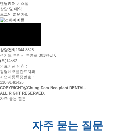
덴탈케어 시스템
상담 및 예약
로그인
회원가입
상담전화
1644.8828
경기도 부천시 부흥로 303번길 6
(우)14582
의료기관 명칭 :
청담네오플란트치과
사업자등록증번호 :
110-91-93425
COPYRIGHTⓒChung Dam Neo plant DENTAL.
ALL RIGHT RESERVED.
자주 묻는 질문
자주 묻는 질문