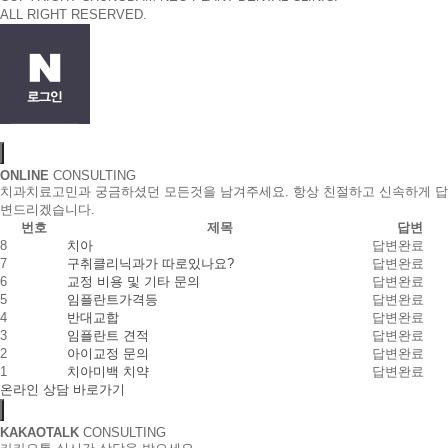
ALL RIGHT RESERVED.
ONLINE
CONSULTING
치과치료고민과 궁금하셨던 모든것을 남겨주세요. 항상 친절하고 신속하게 답
변드리겠습니다.
번호
제목
답변
8
치아
답변완료
7
구취클리닉과가 따로있나요?
답변완료
6
교정 비용 및 기타 문의
답변완료
5
임플란트가격등
답변완료
4
반대교합
답변완료
3
임플란트 견적
답변완료
2
아이교정 문의
답변완료
1
치아미백 치약
답변완료
온라인 상담 바로가기
KAKAOTALK
CONSULTING