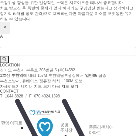
구강위생 향상을 위한 일상적인 노력은 치료여부를 떠나서 중요합니다.
치료 받으신 후 특별히 문제가 없다 하더라도 구강검진 받는다고 생각하시고
정기적 (6개월 정도 간격)으로 체크하신다면 아름다운 미소를 오랫동안 유지
하실 수 있습니다.
닫기
×
A
검
FAQ
색
검
어
필
LOCATION
색
경기도 부천시 부흥로 303번길 6 (우)14582
수
1호선 부천역
에 내려 157M 부천역남부광장에서
일반06
탑승
부천소방서, 유베이스 정류장 하차 - 100M 도보
자세히보기
네이버 지도 보기
다음 지도 보기
CONTACT
T 1644.8828 / F 070.4324.1398